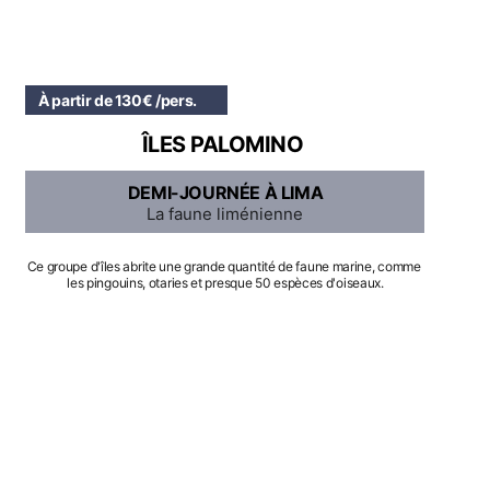
À partir de 130€ /pers.
ÎLES PALOMINO
DEMI-JOURNÉE À LIMA
La faune liménienne
Ce groupe d'îles abrite une grande quantité de faune marine, comme 
les pingouins, otaries et presque 50 espèces d'oiseaux.