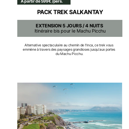
À partir de 599€ /pers.
PACK TREK SALKANTAY
EXTENSION 5 JOURS / 4 NUITS
Itinéraire bis pour le Machu Picchu
Alternative spectaculaire au chemin de l'Inca, ce trek vous 
emmène à travers des paysages grandioses jusqu'aux portes 
du Machu Picchu.