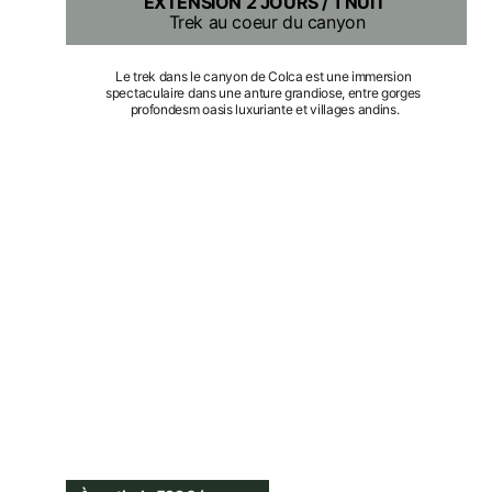
EXTENSION 2 JOURS / 1 NUIT
Trek au coeur du canyon
Le trek dans le canyon de Colca est une immersion 
spectaculaire dans une anture grandiose, entre gorges 
profondesm oasis luxuriante et villages andins.