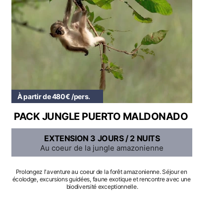
À partir de 480€ /pers.
PACK JUNGLE PUERTO MALDONADO
EXTENSION 3 JOURS / 2 NUITS
Au coeur de la jungle amazonienne
Prolongez l'aventure au coeur de la forêt amazonienne. Séjour en 
écolodge, excursions guidées, faune exotique et rencontre avec une 
biodiversité exceptionnelle.