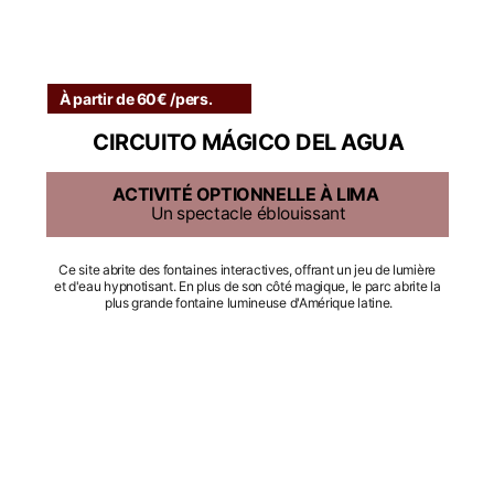
À partir de 60€ /pers.
CIRCUITO MÁGICO DEL AGUA
ACTIVITÉ OPTIONNELLE À LIMA
Un spectacle éblouissant
Ce site abrite des fontaines interactives, offrant un jeu de lumière 
et d'eau hypnotisant. En plus de son côté magique, le parc abrite la 
plus grande fontaine lumineuse d'Amérique latine.