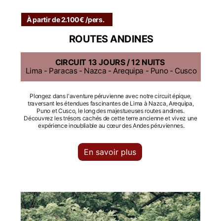
À partir de 2.100€ /pers.
ROUTES ANDINES
CIRCUIT 13 JOURS / 12 NUITS
Lima - Paracas - Nazca - Arequipa - Puno - Cusco
Plongez dans l'aventure péruvienne avec notre circuit épique, 
traversant les étendues fascinantes de Lima à Nazca, Arequipa, 
Puno et Cusco, le long des majestueuses routes andines. 
Découvrez les trésors cachés de cette terre ancienne et vivez une 
expérience inoubliable au cœur des Andes péruviennes.
En savoir plus