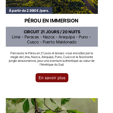
À partir de 1.800€ /pers.
À partir de 2.980€ /pers.
PÉROU EN IMMERSION
CIRCUIT 21 JOURS / 20 NUITS
Lima - Paracas - Nazca - Arequipa - Puno - 
Cusco - Puerto Maldonado
Parcourez le Pérou en 21 jours et laissez-vous envoûter par la 
magie de Lima, Nazca, Arequipa, Puno, Cusco et la fascinante 
jungle amazonienne, pour une aventure authentique au cœur de 
l'Amérique du Sud.
En savoir plus