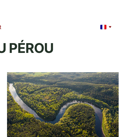
t
U PÉROU