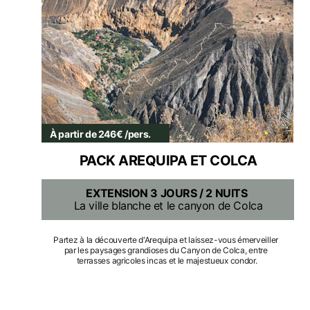
À partir de 246€ /pers.
PACK AREQUIPA ET COLCA
EXTENSION 3 JOURS / 2 NUITS
La ville blanche et le canyon de Colca
Partez à la découverte d'Arequipa et laissez-vous émerveiller 
par les paysages grandioses du Canyon de Colca, entre 
terrasses agricoles incas et le majestueux condor.