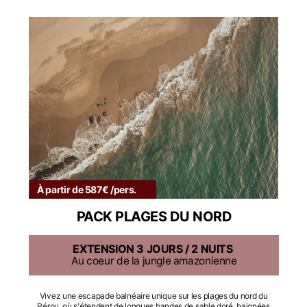
À partir de 587€ /pers.
PACK PLAGES DU NORD
EXTENSION 3 JOURS / 2 NUITS
Au coeur de la jungle amazonienne
Vivez une escapade balnéaire unique sur les plages du nord du 
Pérou, où s'étendent de longues bandes de sable doré, baignées 