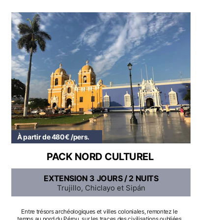
À partir de 480€ /pers.
PACK NORD CULTUREL
EXTENSION 3 JOURS / 2 NUITS
Trujillo, Chiclayo et Sipán
Entre trésors archéologiques et villes coloniales, remontez le 
temps au nord du Pérou, sur les traces des civilisations oubliées 