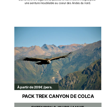
une aenture inoubliable au coeur des Andes du nord.
À partir de 209€ /pers.
PACK TREK CANYON DE COLCA