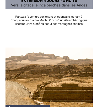
EXTENSION 4 JOURS / 3 NUITS
Vers la citadelle inca perchée dans les Andes
Partez à l'aventure sur le sentier légendaire menant à 
Choquequirao, "l'autre Machu Picchu", un site archéologique 
spectaculaire niché au coeur des montagnes andines.