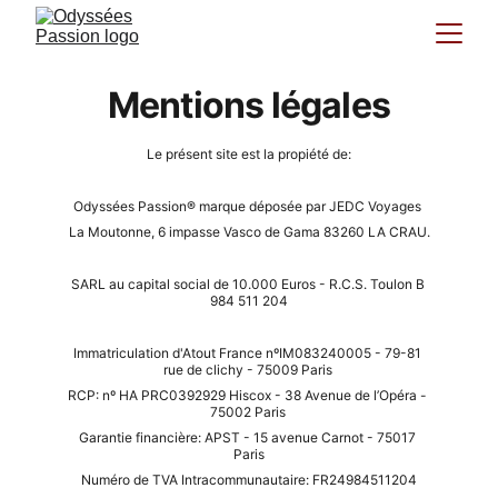
Mentions légales
Le présent site est la propiété de:
Odyssées Passion
® marque déposée par JEDC Voyages 
La Moutonne, 6 impasse Vasco de Gama 83260 LA CRAU.
SARL au capital social de 10.000 Euros - R.C.S. Toulon B 
984 511 204
Immatriculation d'Atout France nºIM083240005 - 79-81 
rue de clichy - 75009 Paris 
RCP: nº HA PRC0392929 Hiscox - 
38 Avenue de l’Opéra - 
75002 Paris 
Garantie financière: APST - 1
5 avenue Carnot - 75017 
Paris
Numéro de TVA Intracommunautaire: FR24984511204